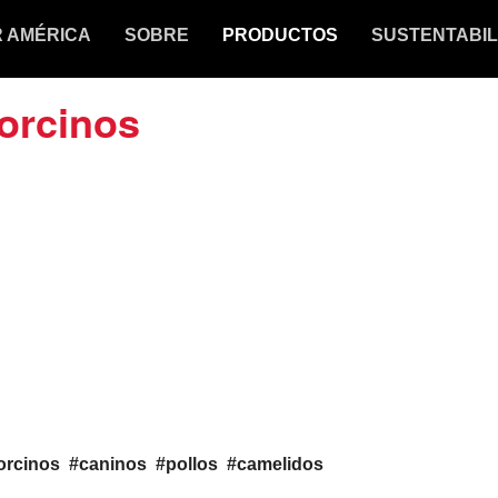
 AMÉRICA
SOBRE
PRODUCTOS
SUSTENTABIL
porcinos
orcinos
caninos
pollos
camelidos