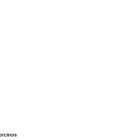
orcinos