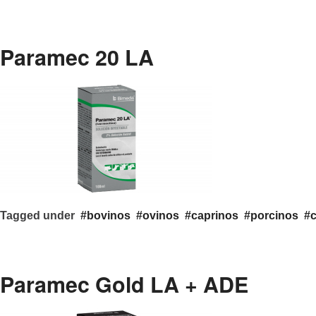
Paramec 20 LA
Tagged under
bovinos
ovinos
caprinos
porcinos
Paramec Gold LA + ADE