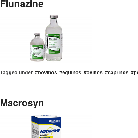
Flunazine
Tagged under
bovinos
equinos
ovinos
caprinos
p
Macrosyn