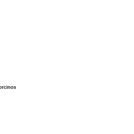
orcinos