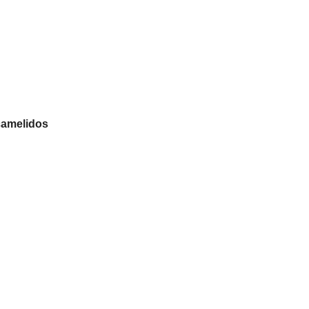
camelidos