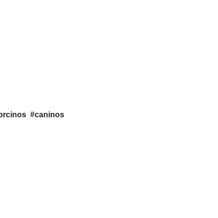
orcinos
caninos